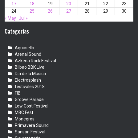
17
18
19
20
21
22
23
24
25
26
27
28
29
30
« May
Jul »
Categorías
Aquasella
Arenal Sound
Azkena Rock Festival
Bilbao BBK Live
Día de la Música
Electrosplash
festivales 2018
FIB
Groove Parade
Low Cost Festival
MBC Fest
Monegros
Primavera Sound
Sansan Festival