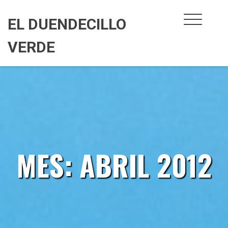
Skip
to
EL DUENDECILLO
content
VERDE
MES:
ABRIL 2012