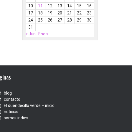
10
11
12
13
14
15
16
17
18
19
20
21
22
23
24
25
26
27
28
29
30
31
« Jun
Ene »
ginas
blog
contacto
El duendecillo verde – inicio
noticias
somos indies