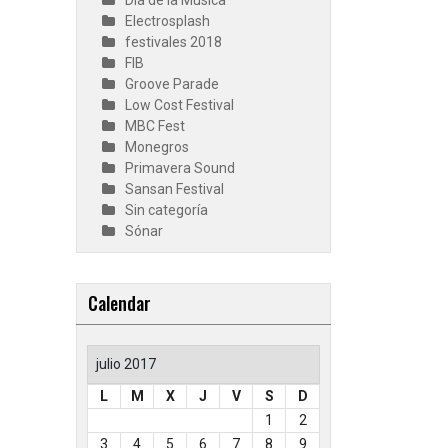
Día de la Música
Electrosplash
festivales 2018
FIB
Groove Parade
Low Cost Festival
MBC Fest
Monegros
Primavera Sound
Sansan Festival
Sin categoría
Sónar
Calendar
julio 2017
L
M
X
J
V
S
D
1
2
3
4
5
6
7
8
9