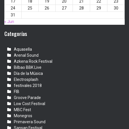
17
18
19
20
21
22
23
24
25
26
27
28
29
30
31
« Jun
Categorías
Aquasella
Arenal Sound
Azkena Rock Festival
Bilbao BBK Live
Día de la Música
Electrosplash
festivales 2018
FIB
Groove Parade
Low Cost Festival
MBC Fest
Monegros
Primavera Sound
Sansan Festival