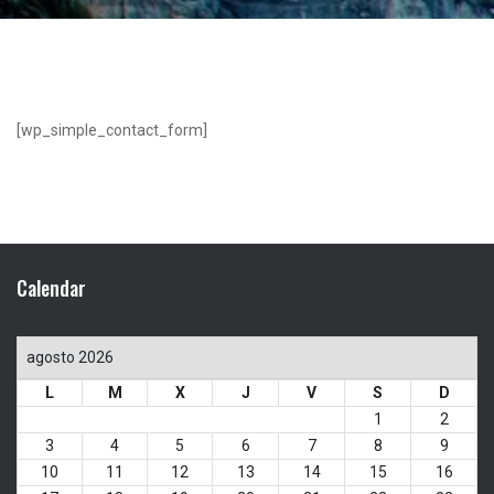
[wp_simple_contact_form]
Calendar
agosto 2026
L
M
X
J
V
S
D
1
2
3
4
5
6
7
8
9
10
11
12
13
14
15
16