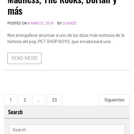
más
POSTED ON
8 MARZO, 2018
BY
DUENDE
Nos enorgullece anunciar a uno de los dúos más exitosos de la
historia del pop, PET SHOP BOYS, que encabezará una…
READ MORE
Paginación
1
2
…
23
Siguientes
de
Search
entradas
Search
for: