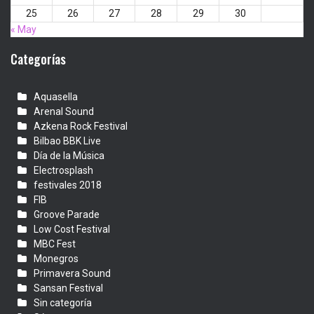
25
26
27
28
29
30
« May
Categorías
Aquasella
Arenal Sound
Azkena Rock Festival
Bilbao BBK Live
Día de la Música
Electrosplash
festivales 2018
FIB
Groove Parade
Low Cost Festival
MBC Fest
Monegros
Primavera Sound
Sansan Festival
Sin categoría