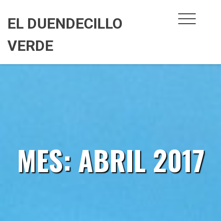
Skip
to
EL DUENDECILLO
content
VERDE
MES:
ABRIL 2017