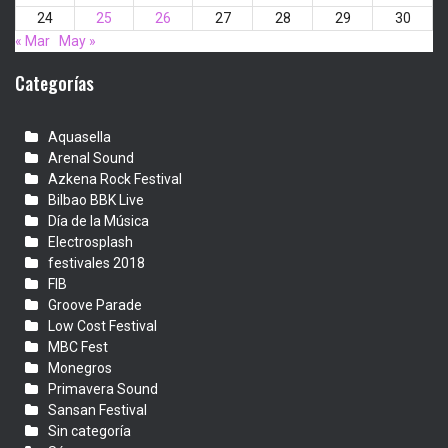
24
25
26
27
28
29
30
« Mar
May »
Categorías
Aquasella
Arenal Sound
Azkena Rock Festival
Bilbao BBK Live
Día de la Música
Electrosplash
festivales 2018
FIB
Groove Parade
Low Cost Festival
MBC Fest
Monegros
Primavera Sound
Sansan Festival
Sin categoría