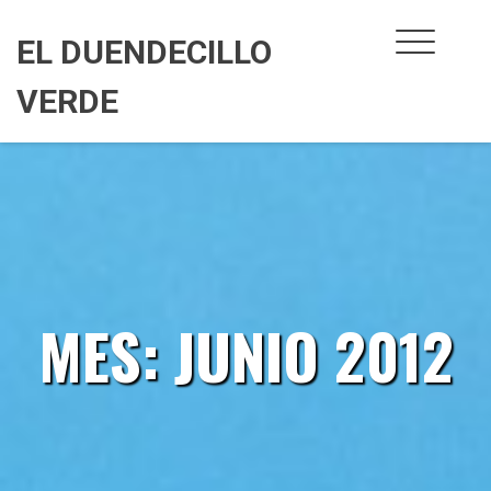
Skip
to
EL DUENDECILLO
content
VERDE
MES:
JUNIO 2012