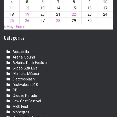
4
5
6
7
8
9
10
11
12
13
14
15
16
17
18
19
20
21
22
23
24
25
26
27
28
29
30
« May
Ene »
Categorías
Aquasella
Arenal Sound
Azkena Rock Festival
Bilbao BBK Live
Día de la Música
Electrosplash
festivales 2018
FIB
Groove Parade
Low Cost Festival
MBC Fest
Monegros