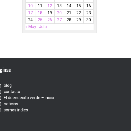
10
11
12
13
14
15
16
17
18
19
20
21
22
23
24
25
26
27
28
29
30
« May
Jul »
ginas
blog
contacto
El duendecillo verde – inicio
noticias
somos indies