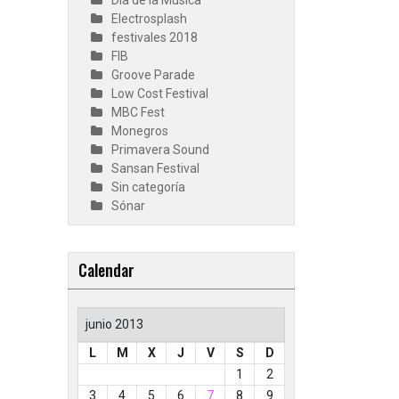
Día de la Música
Electrosplash
festivales 2018
FIB
Groove Parade
Low Cost Festival
MBC Fest
Monegros
Primavera Sound
Sansan Festival
Sin categoría
Sónar
Calendar
junio 2013
L
M
X
J
V
S
D
1
2
3
4
5
6
7
8
9