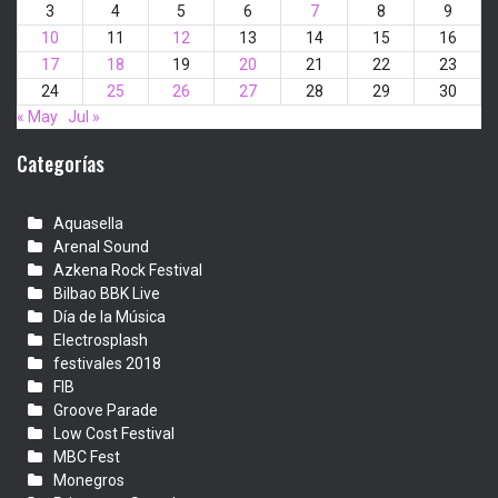
3
4
5
6
7
8
9
10
11
12
13
14
15
16
17
18
19
20
21
22
23
24
25
26
27
28
29
30
« May
Jul »
Categorías
Aquasella
Arenal Sound
Azkena Rock Festival
Bilbao BBK Live
Día de la Música
Electrosplash
festivales 2018
FIB
Groove Parade
Low Cost Festival
MBC Fest
Monegros