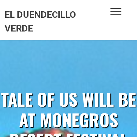
Skip
to
EL DUENDECILLO
content
VERDE
TALE OF US WILL BE
AT MONEGROS