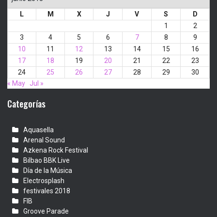
L
M
X
J
V
S
D
1
2
3
4
5
6
7
8
9
10
11
12
13
14
15
16
17
18
19
20
21
22
23
24
25
26
27
28
29
30
« May
Jul »
Categorías
Aquasella
Arenal Sound
Azkena Rock Festival
Bilbao BBK Live
Día de la Música
Electrosplash
festivales 2018
FIB
Groove Parade