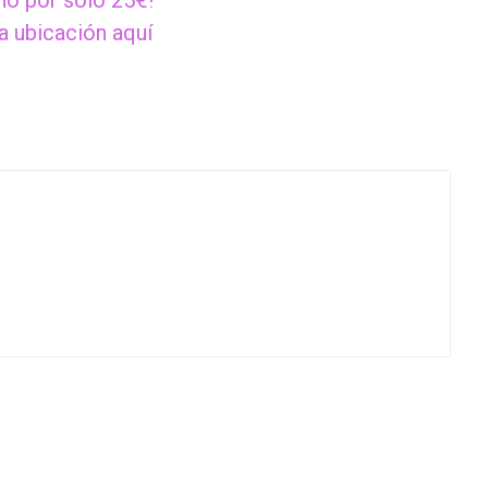
no por sólo 25€!
a ubicación aquí