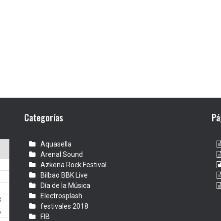
Categorías
Pá
Aquasella
Arenal Sound
Azkena Rock Festival
Bilbao BBK Live
Día de la Música
1
Electrosplash
8
festivales 2018
5
FIB