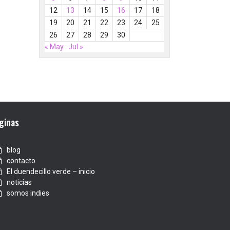
12
13
14
15
16
17
18
19
20
21
22
23
24
25
26
27
28
29
30
« May
Jul »
ginas
blog
contacto
El duendecillo verde – inicio
noticias
somos indies