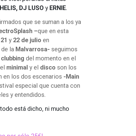
CHELIS, DJ LUSO
y
ERNIE
.
firmados que se suman a los ya
ectroSplash –
que en esta
s
21
y
22 de julio
en
a de la
Malvarrosa-
seguimos
clubbing
del momento en el
el
minimal
y el
disco
son los
n en los dos escenarios
-Main
stival especial que cuenta con
eles y entendidos.
todo está dicho, ni mucho