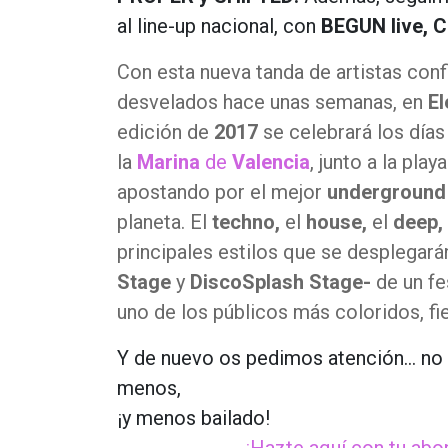
al line-up nacional, con
BEGUN live, 
Con esta nueva tanda de artistas con
desvelados hace unas semanas, en
El
edición de
2017
se celebrará los día
la
Marina
de
Valencia
, junto a la play
apostando por el mejor
underground 
planeta. El
techno,
el
house,
el
deep,
principales estilos que se desplegará
Stage
y
DiscoSplash Stage-
de un fe
uno de los públicos más coloridos, fi
Y de nuevo os pedimos atención… no 
menos,
¡y menos bailado!