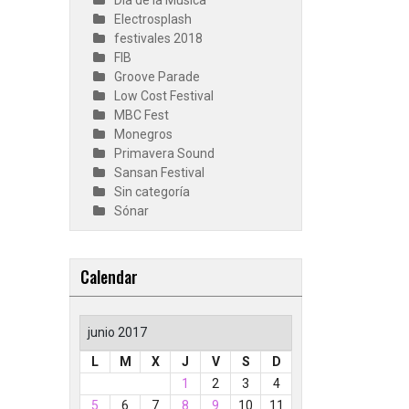
Día de la Música
Electrosplash
festivales 2018
FIB
Groove Parade
Low Cost Festival
MBC Fest
Monegros
Primavera Sound
Sansan Festival
Sin categoría
Sónar
Calendar
junio 2017
L
M
X
J
V
S
D
1
2
3
4
5
6
7
8
9
10
11