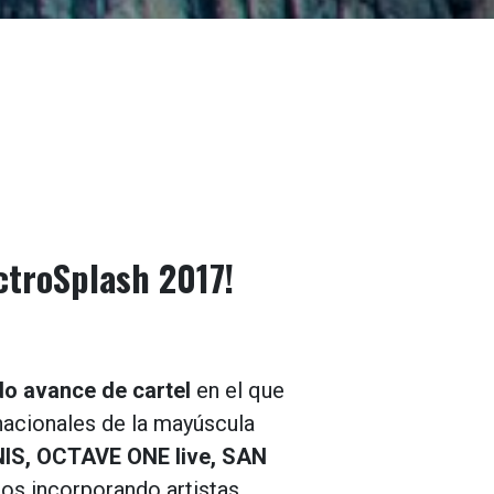
ectroSplash 2017!
o avance de cartel
en el que
rnacionales de la mayúscula
IS, OCTAVE ONE live, SAN
s incorporando artistas