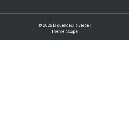
© 2026 El duendecillo verde |
Theme:
Scope