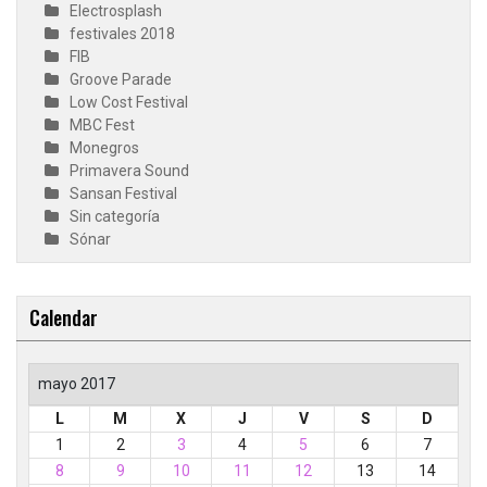
Electrosplash
festivales 2018
FIB
Groove Parade
Low Cost Festival
MBC Fest
Monegros
Primavera Sound
Sansan Festival
Sin categoría
Sónar
Calendar
mayo 2017
L
M
X
J
V
S
D
1
2
3
4
5
6
7
8
9
10
11
12
13
14