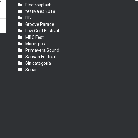
2
Electrosplash
9
festivales 2018
6
FIB
Groove Parade
Low Cost Festival
MBC Fest
Monegros
Primavera Sound
Sansan Festival
Sin categoría
Sónar