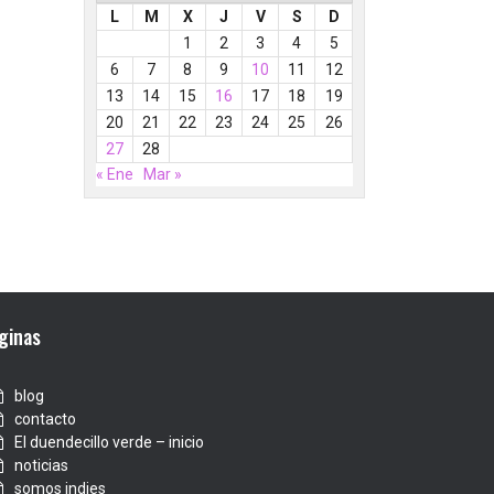
L
M
X
J
V
S
D
1
2
3
4
5
6
7
8
9
10
11
12
13
14
15
16
17
18
19
20
21
22
23
24
25
26
27
28
« Ene
Mar »
ginas
blog
contacto
El duendecillo verde – inicio
noticias
somos indies