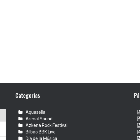
Categorías
Pá
Aquasella
Arenal Sound
Azkena Rock Festival
Bilbao BBK Live
Día de la Música