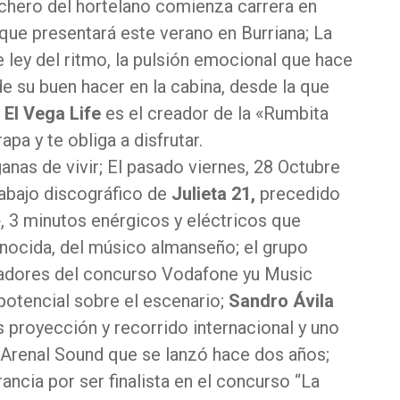
chero del hortelano comienza carrera en
 que presentará este verano en Burriana; La
 ley del ritmo, la pulsión emocional que hace
de su buen hacer en la cabina, desde la que
;
El Vega Life
es el creador de la «Rumbita
pa y te obliga a disfrutar.
as de vivir; El pasado viernes, 28 Octubre
trabajo discográfico de
Julieta
21,
precedido
, 3 minutos enérgicos y eléctricos que
nocida, del músico almanseño; el grupo
nadores del concurso Vodafone yu Music
potencial sobre el escenario;
Sandro Ávila
 proyección y recorrido internacional y uno
e Arenal Sound que se lanzó hace dos años;
ancia por ser finalista en el concurso “La