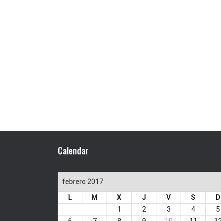
Calendar
febrero 2017
L
M
X
J
V
S
D
1
2
3
4
5