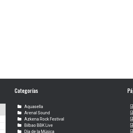
Categorías
Pá
Aquasella
Arenal Sound
Azkena Rock Festival
Bilbao BBK Live
Día de la Música