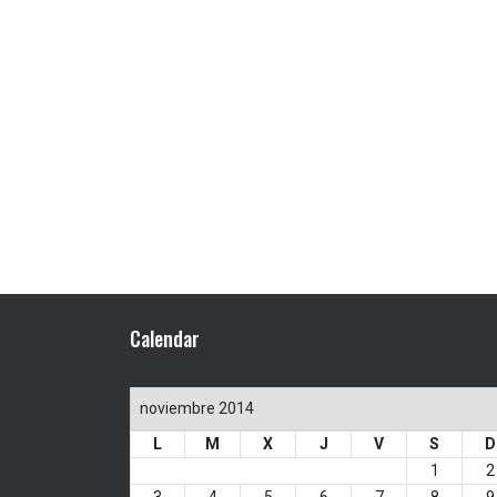
Calendar
noviembre 2014
L
M
X
J
V
S
D
1
2