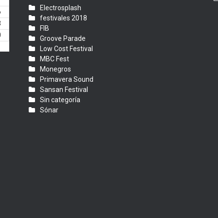
Electrosplash
6
festivales 2018
3
FIB
0
Groove Parade
Low Cost Festival
MBC Fest
Monegros
Primavera Sound
Sansan Festival
Sin categoría
Sónar