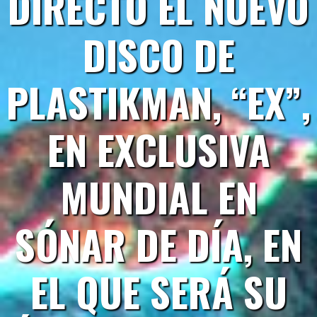
DIRECTO EL NUEVO
DISCO DE
PLASTIKMAN, “EX”,
EN EXCLUSIVA
MUNDIAL EN
SÓNAR DE DÍA, EN
EL QUE SERÁ SU