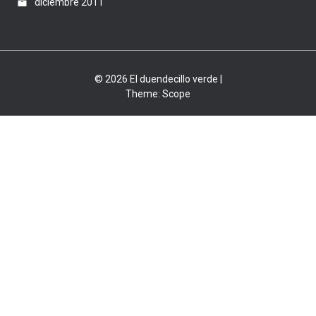
diciembre 2011
© 2026 El duendecillo verde |
Theme:
Scope