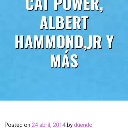
CAT POWER,
ALBERT
HAMMOND,JR Y
MÁS
Posted on
24 abril, 2014
by
duende