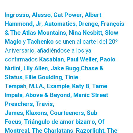
Ingrosso
,
Alesso
,
Cat Power
,
Albert
Hammond, Jr
,
Automatics
,
Drenge
,
François
& The Atlas Mountains
,
Nina Nesbitt
,
Slow
Magic
y
Tachenko
se unen al cartel del 20º
Aniversario, añadiéndose a los ya
confirmados
Kasabian
,
Paul Weller
,
Paolo
Nutini, Lily Allen
,
Jake Bugg
,
Chase &
Status
,
Ellie Goulding
,
Tinie
Tempah
,
M.I.A.
,
Example
,
Katy B
,
Tame
Impala
,
Above & Beyond, Manic Street
Preachers
,
Travis,
James
,
Klaxons
,
Courteeners
,
Sub
Focus
,
Triángulo de amor bizarro, Of
Montreal
,
The Charlatans
,
Razorlight, The