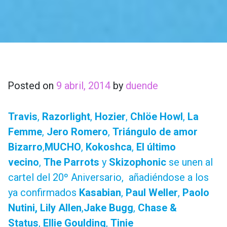
Posted on
9 abril, 2014
by
duende
Travis
,
Razorlight
,
Hozier
,
Chlöe Howl
,
La
Femme
,
Jero Romero
,
Triángulo de amor
Bizarro
,
MUCHO
,
Kokoshca
,
El último
vecino
,
The Parrots
y
Skizophonic
se unen al
cartel del 20º Aniversario, añadiéndose a los
ya confirmados
Kasabian
,
Paul Weller
,
Paolo
Nutini, Lily Allen
,
Jake Bugg
,
Chase &
Status
,
Ellie Goulding
,
Tinie