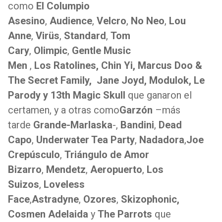
como
El Columpio
Asesino
,
Audience
,
Velcro
,
No Neo
,
Lou
Anne
,
Virüs
,
Standard
,
Tom
Cary
,
Olimpic
,
Gentle Music
Men
,
Los
Ratolines, Chin Yi,
Marcus Doo &
The Secret Family, Jane Joyd, Modulok, Le
Parody y 13th Magic Skull
que ganaron el
certamen, y a otras como
Garzón
–más
tarde
Grande-Marlaska
-,
Bandini
,
Dead
Capo
,
Underwater Tea Party
,
Nadadora
,
Joe
Crepúsculo
,
Triángulo de Amor
Bizarro
,
Mendetz
,
Aeropuerto
,
Los
Suizos
,
Loveless
Face
,
Astradyne
,
Ozores
,
Skizophonic,
Cosmen Adelaida
y
The Parrots
que