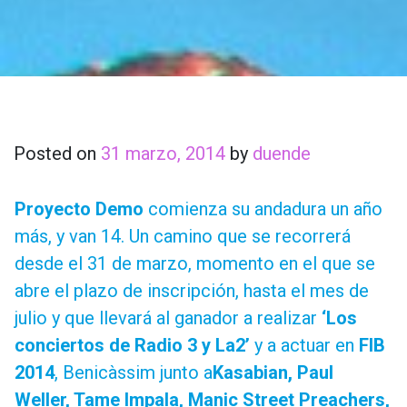
Posted on
31 marzo, 2014
by
duende
Proyecto Demo
comienza su andadura un año
más, y van 14. Un camino que se recorrerá
desde el 31 de marzo, momento en el que se
abre el plazo de inscripción, hasta el mes de
julio y que llevará al ganador a realizar
‘Los
conciertos de Radio 3 y La2’
y a actuar en
FIB
2014
, Benicàssim junto a
Kasabian, Paul
Weller, Tame Impala, Manic Street Preachers,