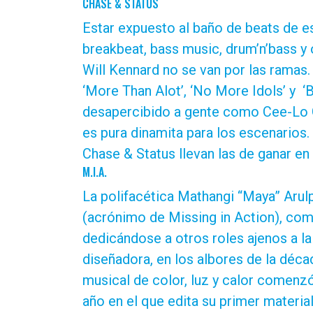
CHASE & STATUS
Estar expuesto al baño de beats de e
breakbeat, bass music, drum’n’bass y o
Will Kennard no se van por las ramas.
‘More Than Alot’, ‘No More Idols’ y 
desapercibido a gente como Cee-Lo G
es pura dinamita para los escenarios
Chase & Status llevan las de ganar en 
M.I.A.
La polifacética Mathangi “Maya” Aru
(acrónimo de Missing in Action), com
dedicándose a otros roles ajenos a l
diseñadora, en los albores de la déc
musical de color, luz y calor comenzó
año en el que edita su primer materia