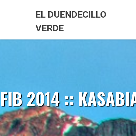
Skip
to
EL DUENDECILLO
content
VERDE
FIB 2014 :: KASAB