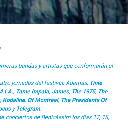
e
rimeras bandas y artistas que conformarán el
atro jornadas del festival. Además,
Tinie
M.I.A.
,
Tame Impala, James
,
The 1975
,
The
,
Kodaline
,
Of Montreal
,
The Presidents Of
ocus
y
Telegram.
 de conciertos de Benicàssim los días 17, 18,