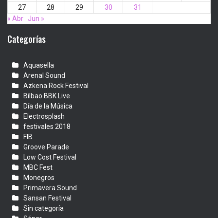
27
28
29
30
31
« Abr
Jun »
Categorías
Aquasella
Arenal Sound
Azkena Rock Festival
Bilbao BBK Live
Día de la Música
Electrosplash
festivales 2018
FIB
Groove Parade
Low Cost Festival
MBC Fest
Monegros
Primavera Sound
Sansan Festival
Sin categoría