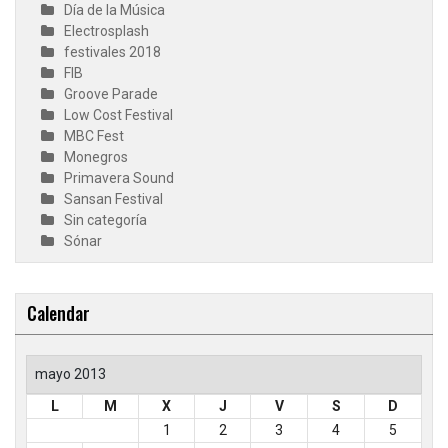
Día de la Música
Electrosplash
festivales 2018
FIB
Groove Parade
Low Cost Festival
MBC Fest
Monegros
Primavera Sound
Sansan Festival
Sin categoría
Sónar
Calendar
mayo 2013
L
M
X
J
V
S
D
1
2
3
4
5