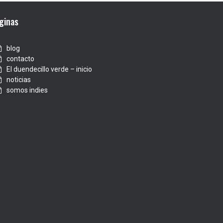
ginas
blog
contacto
El duendecillo verde – inicio
noticias
somos indies