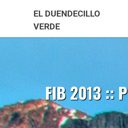
Skip
to
EL DUENDECILLO
content
VERDE
FIB 2013 ::