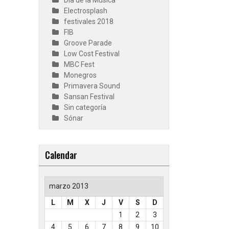
Día de la Música
Electrosplash
festivales 2018
FIB
Groove Parade
Low Cost Festival
MBC Fest
Monegros
Primavera Sound
Sansan Festival
Sin categoría
Sónar
Calendar
marzo 2013
L
M
X
J
V
S
D
1
2
3
4
5
6
7
8
9
10