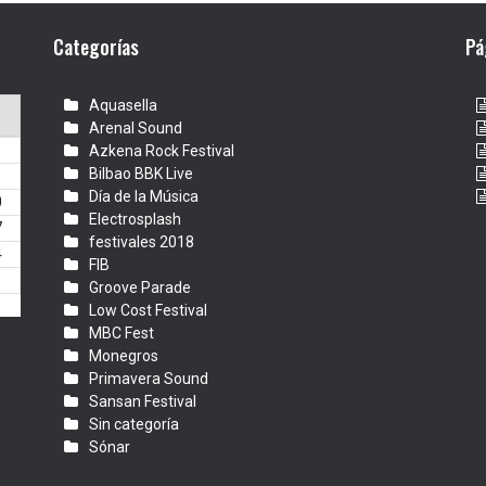
Categorías
Pá
Aquasella
Arenal Sound
Azkena Rock Festival
Bilbao BBK Live
Día de la Música
0
Electrosplash
7
festivales 2018
4
FIB
1
Groove Parade
Low Cost Festival
MBC Fest
Monegros
Primavera Sound
Sansan Festival
Sin categoría
Sónar