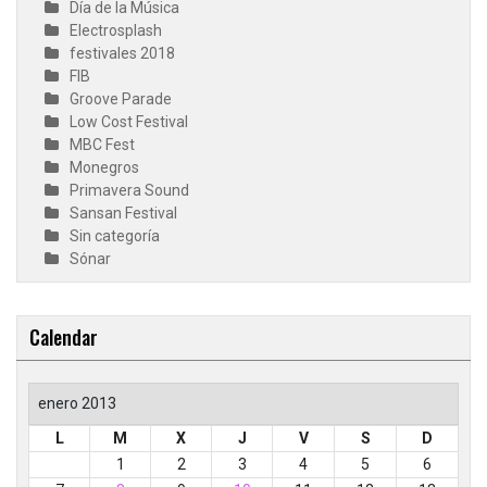
Día de la Música
Electrosplash
festivales 2018
FIB
Groove Parade
Low Cost Festival
MBC Fest
Monegros
Primavera Sound
Sansan Festival
Sin categoría
Sónar
Calendar
enero 2013
L
M
X
J
V
S
D
1
2
3
4
5
6