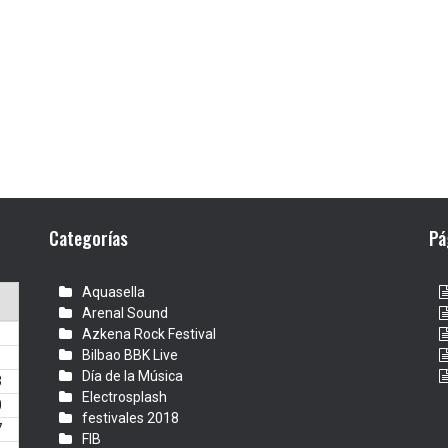
Categorías
Pá
Aquasella
Arenal Sound
Azkena Rock Festival
Bilbao BBK Live
Día de la Música
3
Electrosplash
0
festivales 2018
7
FIB