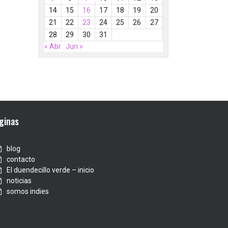
14
15
16
17
18
19
20
21
22
23
24
25
26
27
28
29
30
31
« Abr
Jun »
ginas
blog
contacto
El duendecillo verde – inicio
noticias
somos indies