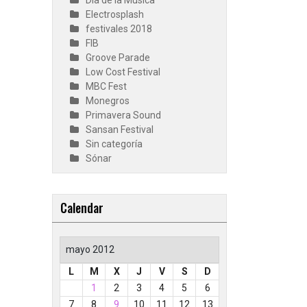
Día de la Música
Electrosplash
festivales 2018
FIB
Groove Parade
Low Cost Festival
MBC Fest
Monegros
Primavera Sound
Sansan Festival
Sin categoría
Sónar
Calendar
mayo 2012
L
M
X
J
V
S
D
1
2
3
4
5
6
7
8
9
10
11
12
13