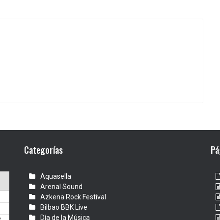
Categorías
Pá
Aquasella
Arenal Sound
Azkena Rock Festival
Bilbao BBK Live
Día de la Música
3