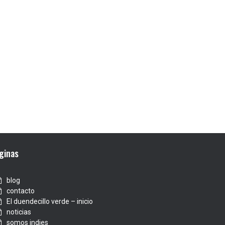
ginas
blog
contacto
El duendecillo verde – inicio
noticias
somos indies