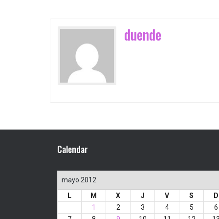
duende
Calendar
mayo 2012
L
M
X
J
V
S
D
1
2
3
4
5
6
7
8
9
10
11
12
1