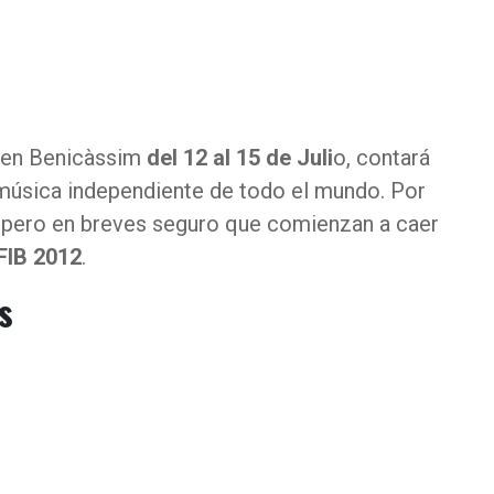
á en Benicàssim
del 12 al 15 de Juli
o, contará
música independiente de todo el mundo. Por
, pero en breves seguro que comienzan a caer
 FIB 2012
.
s